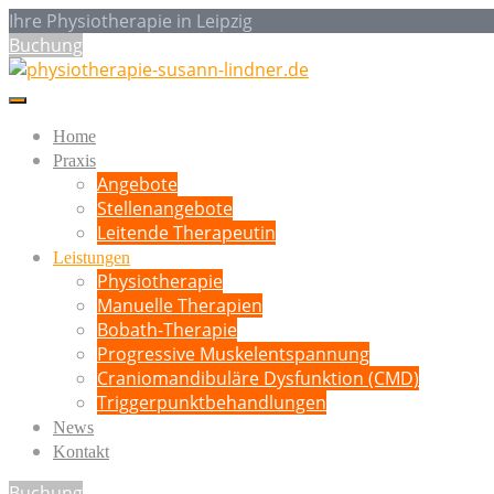
Ihre Physiotherapie in Leipzig
Buchung
Home
Praxis
Angebote
Stellenangebote
Leitende Therapeutin
Leistungen
Physiotherapie
Manuelle Therapien
Bobath-Therapie
Progressive Muskelentspannung
Craniomandibuläre Dysfunktion (CMD)
Triggerpunktbehandlungen
News
Kontakt
Buchung