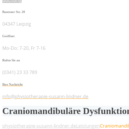
Bautzner Str. 20
04347 Leipzig
Geöffnet
Mo-Do: 7-20, Fr 7-16
Rufen Sie an
(0341) 23 33 789
Ihre Nachricht
info@physiotherapie-susann-lindner.de
Craniomandibuläre Dysfunkti
physiotherapie-susann-lindner.de
Leistungen
Craniomandib