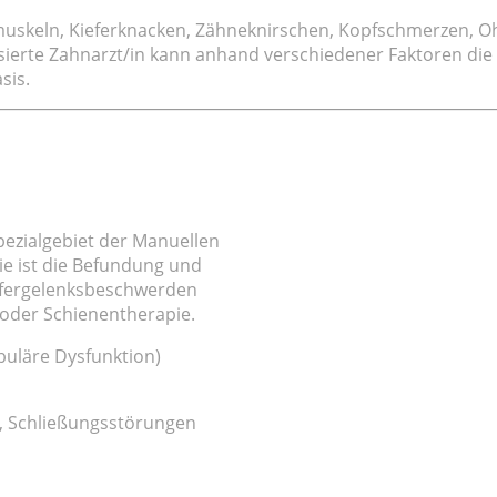
muskeln, Kieferknacken, Zähneknirschen, Kopfschmerzen, O
isierte Zahnarzt/in kann anhand verschiedener Faktoren die
sis.
pezialgebiet der Manuellen
pie ist die Befundung und
efergelenksbeschwerden
 oder Schienentherapie.
uläre Dysfunktion)
, Schließungsstörungen